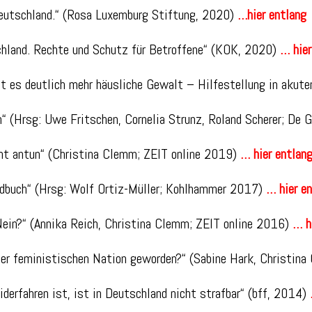
Deutschland.“ (Rosa Luxemburg Stiftung, 2020)
…hier entlang
hland. Rechte und Schutz für Betroffene“ (KOK, 2020)
… hier
bt es deutlich mehr häusliche Gewalt – Hilfestellung in akut
“ (Hrsg: Uwe Fritschen, Cornelia Strunz, Roland Scherer; De 
cht antun“ (Christina Clemm; ZEIT online 2019)
… hier entlan
ndbuch“ (Hrsg: Wolf Ortiz-Müller; Kohlhammer 2017)
… hier e
Nein?“ (Annika Reich, Christina Clemm; ZEIT online 2016
)
… h
iner feministischen Nation geworden?“ (Sabine Hark, Christin
iderfahren ist, ist in Deutschland nicht strafbar“ (bff, 2014)