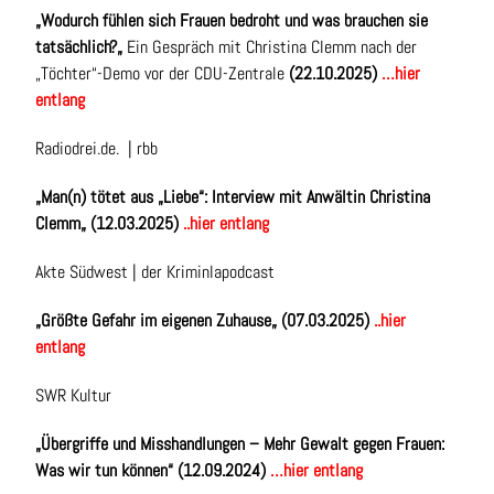
„
Wodurch fühlen sich Frauen bedroht und was brauchen sie
tatsächlich?
„
Ein Gespräch mit Christina Clemm n
ach der
„Töchter“-Demo vor der CDU-Zentrale
(22.10.2025)
…hier
entlang
Radiodrei.de. | rbb
„
Man(n) tötet aus „Liebe“: Interview mit Anwältin Christina
Clemm
„
(12.03.2025)
..hier entlang
Akte Südwest | der Kriminlapodcast
„
Größte Gefahr im eigenen Zuhause
„
(07.03.2025)
..hier
entlang
SWR Kultur
„
Übergriffe und Misshandlungen –
Mehr Gewalt gegen Frauen:
Was wir tun können
“ (12.09.2024)
…hier entlang